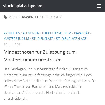
studienplatzklage.pro
Zum Inhalt springen
VERSCHLAGWORTET:
STUDIENPLATZ
AKTUELLES
/
ALLGEMEIN
/
BACHELORSTUDIUM
/
KAPAZITÄT
/
MASTERSTUDIUM
/
STUDIENPLATZ
/
STUDIENPLATZKLAGE
16. JULI 2014
Mindestnoten für Zulassung zum
Masterstudium umstritten
Das Festlegen von Mindestnoten für den Zugang zum
Masterstudium ist verfassungsrechtlich fragwürdig. Doch
sollen diese Noten gelten, müssen sie Vorrang besitzen. Die
„Zehn Thesen zur Bachelor- und Masterstruktur in
Deutschland“ änderten die Hochschullandschaft
entscheidend....