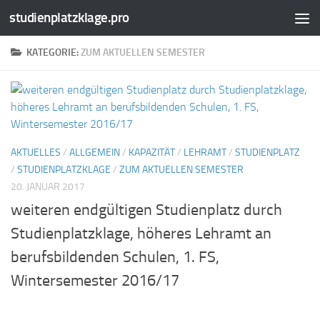
studienplatzklage.pro
Zum Inhalt springen
KATEGORIE:
ZUM AKTUELLEN SEMESTER
AKTUELLES
/
ALLGEMEIN
/
KAPAZITÄT
/
LEHRAMT
/
STUDIENPLATZ
/
STUDIENPLATZKLAGE
/
ZUM AKTUELLEN SEMESTER
20. JANUAR 2017
weiteren endgültigen Studienplatz durch
Studienplatzklage, höheres Lehramt an
berufsbildenden Schulen, 1. FS,
Wintersemester 2016/17