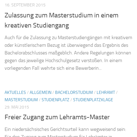
16. SEPTEMBER 2015
Zulassung zum Masterstudium in einem
kreativen Studiengang
Auch für die Zulassung zu Masterstudiengängen mit kreativem
oder künstlerischem Bezug ist überwiegend das Ergebnis des
Bachelorabschlusses maßgeblich. Andere Regelungen können
gegen das jeweilige Hochschulgesetz verstoßen. In einem
vorliegenden Fall wehrte sich eine Bewerberin...
AKTUELLES
/
ALLGEMEIN
/
BACHELORSTUDIUM
/
LEHRAMT
/
MASTERSTUDIUM
/
STUDIENPLATZ
/
STUDIENPLATZKLAGE
29. MAI 2015
Freier Zugang zum Lehramts-Master
Ein niedersächsisches Gerichtsurteil kann wegweisend sein:
Für den Zugang zum Masterstudium für Lehrämter in