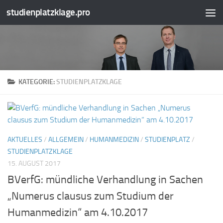
studienplatzklage.pro
Zum Inhalt springen
KATEGORIE:
STUDIENPLATZKLAGE
AKTUELLES
/
ALLGEMEIN
/
HUMANMEDIZIN
/
STUDIENPLATZ
/
STUDIENPLATZKLAGE
15. AUGUST 2017
BVerfG: mündliche Verhandlung in Sachen
„Numerus clausus zum Studium der
Humanmedizin“ am 4.10.2017