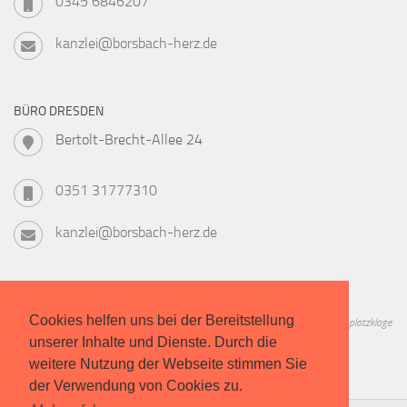
0345 6846207
kanzlei@borsbach-herz.de
BÜRO DRESDEN
Bertolt-Brecht-Allee 24
0351 31777310
kanzlei@borsbach-herz.de
Cookies helfen uns bei der Bereitstellung
Informieren Sie sich zu Geschichte, Verfahren, Kosten und Chancen der Studienplatzklage
unserer Inhalte und Dienste. Durch die
in unserem kostenlosen Leitfaden!
weitere Nutzung der Webseite stimmen Sie
der Verwendung von Cookies zu.