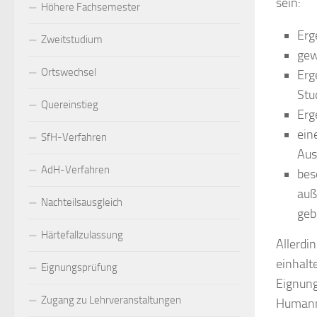
sein:
Höhere Fachsemester
Erg
Zweitstudium
gew
Ortswechsel
Erg
Stu
Quereinstieg
Erg
ein
SfH-Verfahren
Aus
AdH-Verfahren
bes
auß
Nachteilsausgleich
geb
Härtefallzulassung
Allerdi
einhalt
Eignungsprüfung
Eignung
Zugang zu Lehrveranstaltungen
Humanme