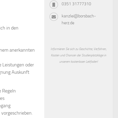
0351 31777310
kanzlei@borsbach-
herz.de
ich in den
einem anerkannten
Informieren Sie sich zu Geschichte, Verfahren,
Kosten und Chancen der Studienplatzklage in
unserem kostenlosen Leitfaden!
e Leistungen oder
ignung Auskunft
e Regeln
ges
ngang
 vorgeschrieben.