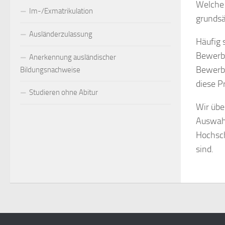
Welche 
Im-/Exmatrikulation
grundsä
Ausländerzulassung
Häufig 
Bewerbe
Anerkennung ausländischer
Bewerbe
Bildungsnachweise
diese P
Studieren ohne Abitur
Wir übe
Auswahl
Hochsch
sind.