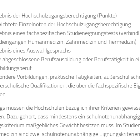
ebnis der Hochschulzugangsberechtigung (Punkte)
ichtete Einzelnoten der Hochschulzugangsberechtigung
ebnis eines fachspezifischen Studieneignungstests (verbindl
diengängen Humanmedizin, Zahnmedizin und Tiermedizin)
ebnis eines Auswahlgesprächs
e abgeschlossene Berufsausbildung oder Berufstätigkeit in 
bildungsberuf
ondere Vorbildungen, praktische Tätigkeiten, außerschulisch
erschulische Qualifikationen, die über die fachspezifische E
en
ngs müssen die Hochschulen bezüglich ihrer Kriterien gewiss
en. Dazu gehört, dass mindestens ein schulnotenunabhängi
skriterium maßgebliches Gewicht besitzen muss. Im Studie
dizin sind zwei schulnotenunabhängige Eignungskriterien