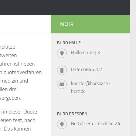
MEHR
BÜRO HALLE
nplätze
Hallorenring 3
sweiten
ahren ist neben
0345 6846207
ahlquotenverfahren
nmedizin und
kanzlei@borsbach-
len drei
herz.de
vergeben.
 in dieser Quote
BÜRO DRESDEN
erien fest, nach
Bertolt-Brecht-Allee 24
n. Das können