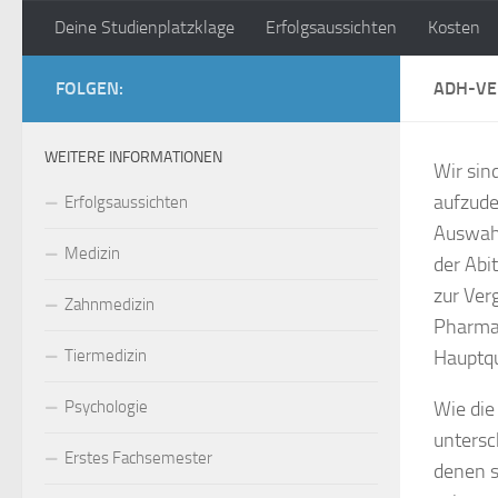
Deine Studienplatzklage
Erfolgsaussichten
Kosten
Zum Inhalt springen
studienplatzklage.pro
FOLGEN:
ADH-V
WEITERE INFORMATIONEN
Wir sin
aufzude
Erfolgsaussichten
Auswahl
Medizin
der Abi
zur Ver
Zahnmedizin
Pharmaz
Tiermedizin
Hauptqu
Psychologie
Wie die
untersc
Erstes Fachsemester
denen s