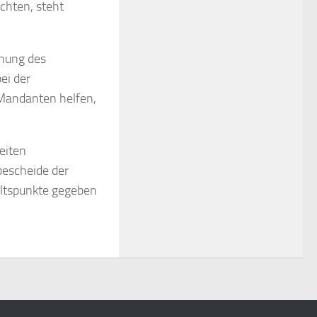
chten, steht
hnung des
ei der
 Mandanten helfen,
eiten
bescheide der
altspunkte gegeben