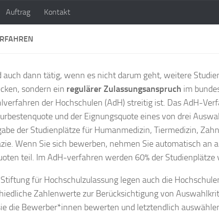
Auftrag
Kontakt
BORSBACH & HERZ - RECHTSANWÄLTE
ERFAHREN
d auch dann tätig, wenn es nicht darum geht, weitere Studie
cken, sondern ein
regulärer Zulassungsanspruch
im bunde
verfahren der Hochschulen (AdH) streitig ist. Das AdH-Verf
turbestenquote und der Eignungsquote eines von drei Ausw
gabe der Studienplätze für Humanmedizin, Tiermedizin, Zah
ie. Wenn Sie sich bewerben, nehmen Sie automatisch an al
oten teil. Im AdH-verfahren werden 60% der Studienplätze 
 Stiftung für Hochschulzulassung legen auch die Hochschulen
hiedliche Zahlenwerte zur Berücksichtigung von Auswahlkrit
ie die Bewerber*innen bewerten und letztendlich auswähle