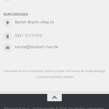
BÜRO DRESDEN
Bertolt-Brecht-Allee 24
0351 31777310
kanzlei@borsbach-herz.de
Informieren Sie sich zu Geschichte, Verfahren, Kosten und Chancen der Studienplatzklage
in unserem kostenlosen Leitfaden!
Borsbach & Herz - Rechtsanwälte © 2026. Alle Rechte vorbehalten.