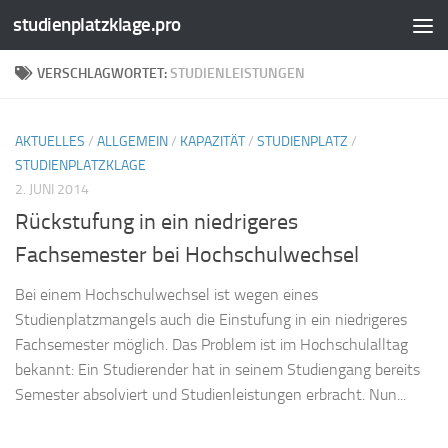
studienplatzklage.pro
Zum Inhalt springen
VERSCHLAGWORTET:
STUDIENLEISTUNGEN
AKTUELLES
/
ALLGEMEIN
/
KAPAZITÄT
/
STUDIENPLATZ
/
STUDIENPLATZKLAGE
2. JUNI 2014
Rückstufung in ein niedrigeres
Fachsemester bei Hochschulwechsel
Bei einem Hochschulwechsel ist wegen eines
Studienplatzmangels auch die Einstufung in ein niedrigeres
Fachsemester möglich. Das Problem ist im Hochschulalltag
bekannt: Ein Studierender hat in seinem Studiengang bereits
Semester absolviert und Studienleistungen erbracht. Nun...