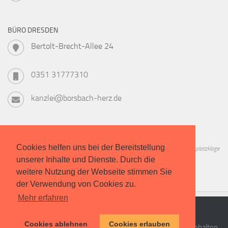
BÜRO DRESDEN
Bertolt-Brecht-Allee 24
0351 31777310
kanzlei@borsbach-herz.de
Cookies helfen uns bei der Bereitstellung
Informieren Sie sich zu Geschichte, Verfahren, Kosten und Chancen der Studienplatzklage
unserer Inhalte und Dienste. Durch die
in unserem kostenlosen Leitfaden!
weitere Nutzung der Webseite stimmen Sie
der Verwendung von Cookies zu.
Mehr erfahren
Cookies ablehnen
Cookies erlauben
Borsbach & Herz - Rechtsanwälte © 2026. Alle Rechte vorbehalten.