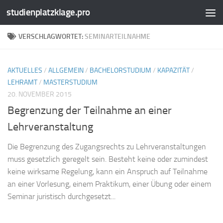
studienplatzklage.pro
Zum Inhalt springen
VERSCHLAGWORTET:
SEMINARTEILNAHME
AKTUELLES
/
ALLGEMEIN
/
BACHELORSTUDIUM
/
KAPAZITÄT
/
LEHRAMT
/
MASTERSTUDIUM
20. NOVEMBER 2015
Begrenzung der Teilnahme an einer
Lehrveranstaltung
Die Begrenzung des Zugangsrechts zu Lehrveranstaltungen
muss gesetzlich geregelt sein. Besteht keine oder zumindest
keine wirksame Regelung, kann ein Anspruch auf Teilnahme
an einer Vorlesung, einem Praktikum, einer Übung oder einem
Seminar juristisch durchgesetzt...