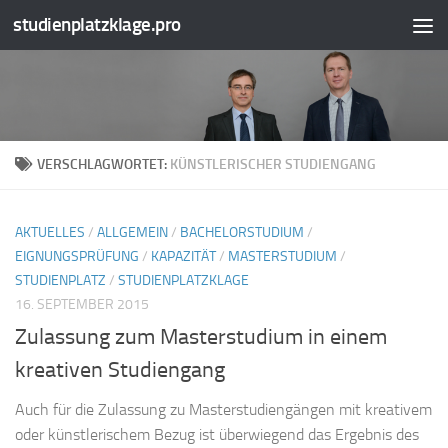
studienplatzklage.pro
Zum Inhalt springen
VERSCHLAGWORTET:
KÜNSTLERISCHER STUDIENGANG
AKTUELLES
/
ALLGEMEIN
/
BACHELORSTUDIUM
/
EIGNUNGSPRÜFUNG
/
KAPAZITÄT
/
MASTERSTUDIUM
/
STUDIENPLATZ
/
STUDIENPLATZKLAGE
16. SEPTEMBER 2015
Zulassung zum Masterstudium in einem
kreativen Studiengang
Auch für die Zulassung zu Masterstudiengängen mit kreativem
oder künstlerischem Bezug ist überwiegend das Ergebnis des