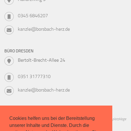
0345 6846207
kanzlei@borsbach-herz.de
BÜRO DRESDEN
Bertolt-Brecht-Allee 24
0351 31777310
kanzlei@borsbach-herz.de
Cookies helfen uns bei der Bereitstellung
Informieren Sie sich zu Geschichte, Verfahren, Kosten und Chancen der Studienplatzklage
unserer Inhalte und Dienste. Durch die
in unserem kostenlosen Leitfaden!