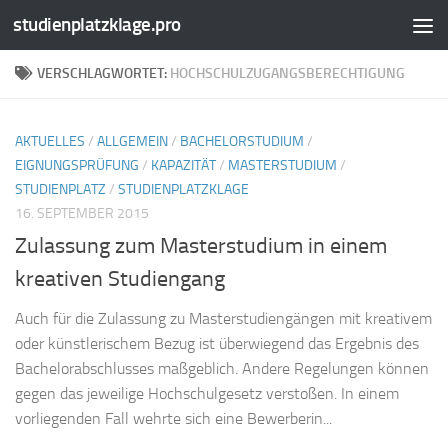
studienplatzklage.pro
Zum Inhalt springen
VERSCHLAGWORTET:
HOCHSCHULZUGANGSBERECHTIGUNG
AKTUELLES
/
ALLGEMEIN
/
BACHELORSTUDIUM
/
EIGNUNGSPRÜFUNG
/
KAPAZITÄT
/
MASTERSTUDIUM
/
STUDIENPLATZ
/
STUDIENPLATZKLAGE
16. SEPTEMBER 2015
Zulassung zum Masterstudium in einem
kreativen Studiengang
Auch für die Zulassung zu Masterstudiengängen mit kreativem
oder künstlerischem Bezug ist überwiegend das Ergebnis des
Bachelorabschlusses maßgeblich. Andere Regelungen können
gegen das jeweilige Hochschulgesetz verstoßen. In einem
vorliegenden Fall wehrte sich eine Bewerberin...