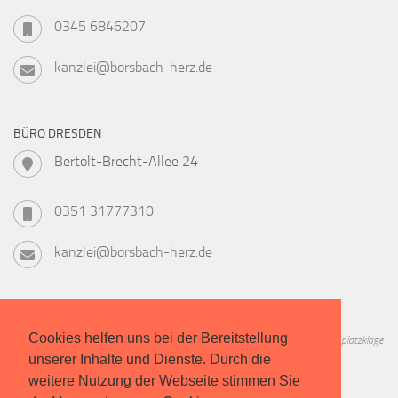
0345 6846207
kanzlei@borsbach-herz.de
BÜRO DRESDEN
Bertolt-Brecht-Allee 24
0351 31777310
kanzlei@borsbach-herz.de
Cookies helfen uns bei der Bereitstellung
Informieren Sie sich zu Geschichte, Verfahren, Kosten und Chancen der Studienplatzklage
unserer Inhalte und Dienste. Durch die
in unserem kostenlosen Leitfaden!
weitere Nutzung der Webseite stimmen Sie