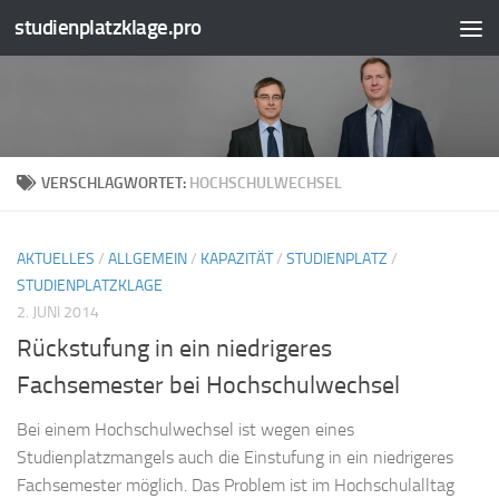
studienplatzklage.pro
Zum Inhalt springen
VERSCHLAGWORTET:
HOCHSCHULWECHSEL
AKTUELLES
/
ALLGEMEIN
/
KAPAZITÄT
/
STUDIENPLATZ
/
STUDIENPLATZKLAGE
2. JUNI 2014
Rückstufung in ein niedrigeres
Fachsemester bei Hochschulwechsel
Bei einem Hochschulwechsel ist wegen eines
Studienplatzmangels auch die Einstufung in ein niedrigeres
Fachsemester möglich. Das Problem ist im Hochschulalltag