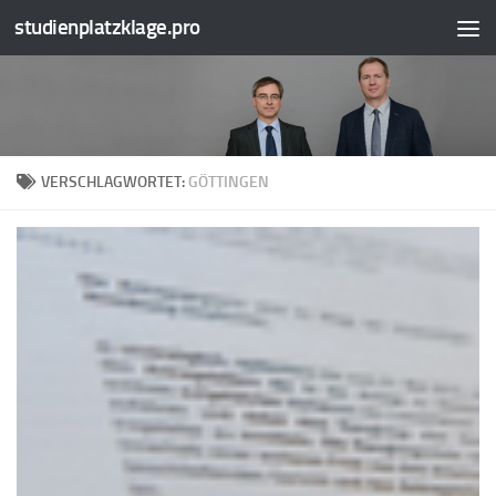
studienplatzklage.pro
Zum Inhalt springen
VERSCHLAGWORTET:
GÖTTINGEN